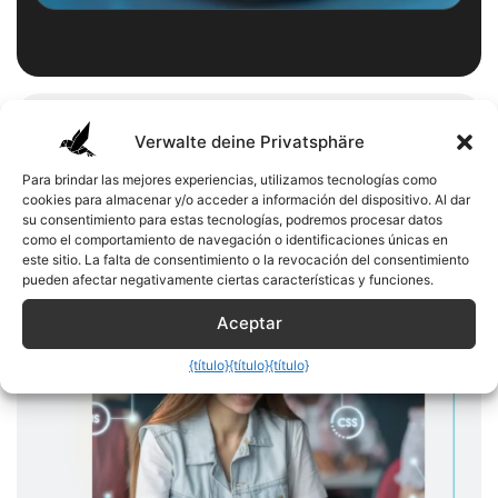
Verwalte deine Privatsphäre
Wie Sie mit Terrera Ihre Web-
Para brindar las mejores experiencias, utilizamos tecnologías como
cookies para almacenar y/o acceder a información del dispositivo. Al dar
Automation erfolgreich
su consentimiento para estas tecnologías, podremos procesar datos
umsetzen
como el comportamiento de navegación o identificaciones únicas en
este sitio. La falta de consentimiento o la revocación del consentimiento
pueden afectar negativamente ciertas características y funciones.
Aceptar
{título}
{título}
{título}