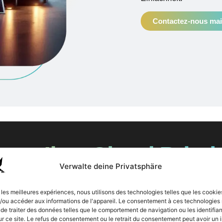
Contactez-nous mai
ietet Ihre Cloud Print
Verwalte deine Privatsphäre
 Vielzahl von Vorteilen, die weit über die traditionelle Druckv
as nicht nur die Verwaltung vereinfacht, sondern auch eine deta
r les meilleures expériences, nous utilisons des technologies telles que les cookie
e Druckvorgänge im gesamten Unternehmen für Sie nachvollziehba
t/ou accéder aux informations de l'appareil. Le consentement à ces technologies
de traiter des données telles que le comportement de navigation ou les identifian
ur ce site. Le refus de consentement ou le retrait du consentement peut avoir un