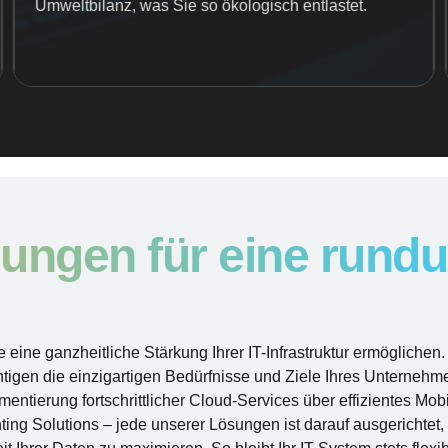
Umweltbilanz, was Sie so ökologisch entlastet.
sungen für eine rund
e eine ganzheitliche Stärkung Ihrer IT-Infrastruktur ermöglichen.
igen die einzigartigen Bedürfnisse und Ziele Ihres Unternehm
entierung fortschrittlicher Cloud-Services über effizientes Mob
ing Solutions – jede unserer Lösungen ist darauf ausgerichtet, 