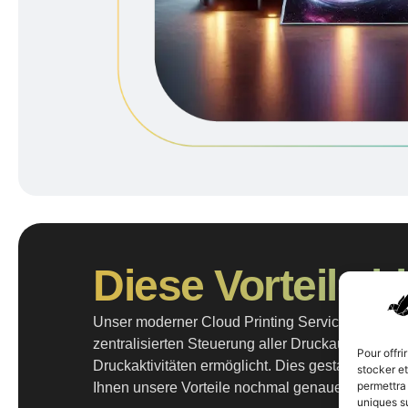
Diese Vorteile b
Unser moderner Cloud Printing Service bietet eine
zentralisierten Steuerung aller Druckaufträge, w
Pour offri
Druckaktivitäten ermöglicht. Dies gestaltet Ihr
stocker e
permettra 
Ihnen unsere Vorteile nochmal genauer vor:
uniques s