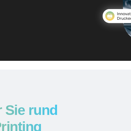
r Sie rund
rinting