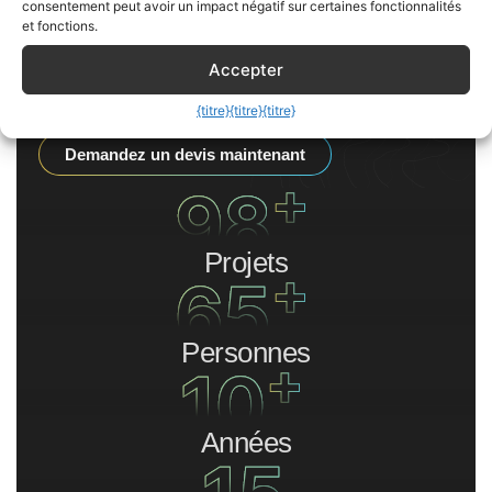
consentement peut avoir un impact négatif sur certaines fonctionnalités
eng mit ihnen zusammen und entwickeln Lösungen,
et fonctions.
die dabei nicht nur technisch einwandfrei sind,
Accepter
sondern die Sie in jedem Entwicklungsschritt
erreichen.
{titre}
{titre}
{titre}
Demandez un devis maintenant
+
98
Projets
+
65
Personnes
+
10
Années