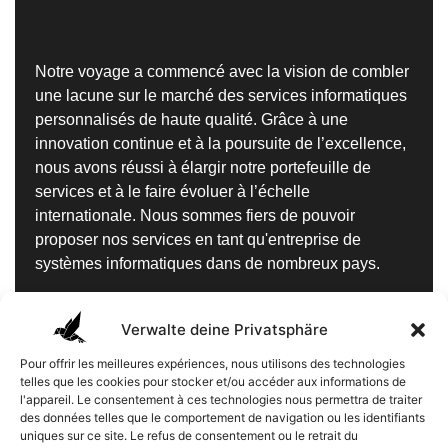
Notre voyage a commencé avec la vision de combler
une lacune sur le marché des services informatiques
personnalisés de haute qualité. Grâce à une
innovation continue et à la poursuite de l’excellence,
nous avons réussi à élargir notre portefeuille de
services et à le faire évoluer à l’échelle
internationale. Nous sommes fiers de pouvoir
proposer nos services en tant qu'entreprise de
systèmes informatiques dans de nombreux pays.
Dabei ist moderne Technologie für uns bei Terrera
mehr als nur ein einfaches Werkzeug. Wir verfolgen
Verwalte deine Privatsphäre
stets einen ganzheitlichen und praktischen Ansatz,
Pour offrir les meilleures expériences, nous utilisons des technologies
um Ihr Unternehmen und jedes kleine Detail Ihrer
telles que les cookies pour stocker et/ou accéder aux informations de
Entwicklung ins Blickfeld zu nehmen – von der
l'appareil. Le consentement à ces technologies nous permettra de traiter
des données telles que le comportement de navigation ou les identifiants
Mitarbeiterproduktivität bis hin zur Zufriedenheit Ihrer
uniques sur ce site. Le refus de consentement ou le retrait du
Kunden. Um dieses Ziel zu erreichen, arbeiten wir