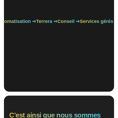
Automatisation ➺
Terrera ➺
Conseil ➺
Services gérés 
C'est ainsi que nous sommes