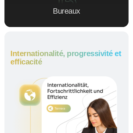
15
Bureaux
Internationalité, progressivité et
efficacité