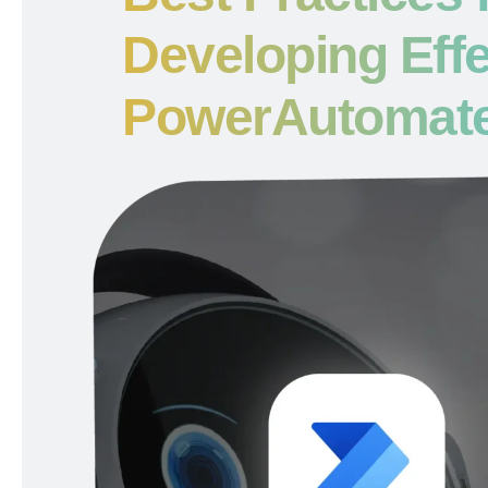
Developing Effe
PowerAutomate