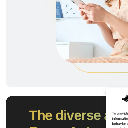
The diverse appl
To provid
informati
behavior o