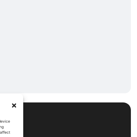
of
device
ing
affect