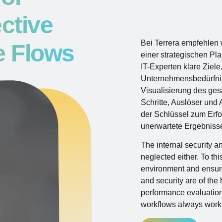
ctive
Bei Terrera empfehlen
 Flows
einer strategischen Pl
IT-Experten klare Ziele
Unternehmensbedürfniss
Visualisierung des gesa
Schritte, Auslöser und A
der Schlüssel zum Erfo
unerwartete Ergebniss
The internal security 
neglected either. To thi
environment and ensure 
and security are of the 
performance evaluation
workflows always work