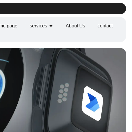
me page
services
About Us
contact