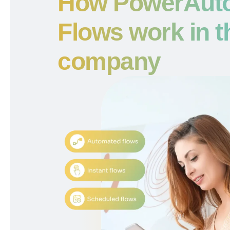
How PowerAut
Flows work in t
company