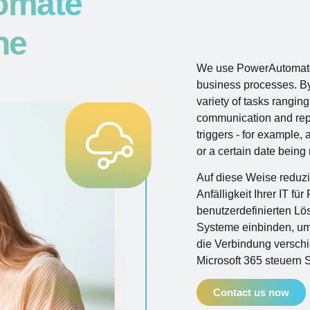
omate
he
We use PowerAutomate 
business processes. By
variety of tasks rangin
communication and repo
triggers - for example, 
or a certain date being
Auf diese Weise reduz
Anfälligkeit Ihrer IT für
benutzerdefinierten L
Systeme einbinden, um
die Verbindung verschi
Microsoft 365 steuern S
Contact us now