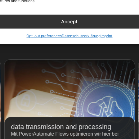
 Flows
atures and functions.
mate setzen Sie auf innovative Flows, die Ihnen im Wettbewerb
Accept
e Optimierung der Datenübertragung und -verarbeitung bis hin z
sich Ihren Ansprüchen an. Mit den folgenden Einsatzmöglichke
Opt-out preferences
Datenschutzerklärung
imprint
data transmission and processing
Mit PowerAutomate Flows optimieren wir hier bei