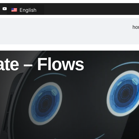
English
ho
te – Flows