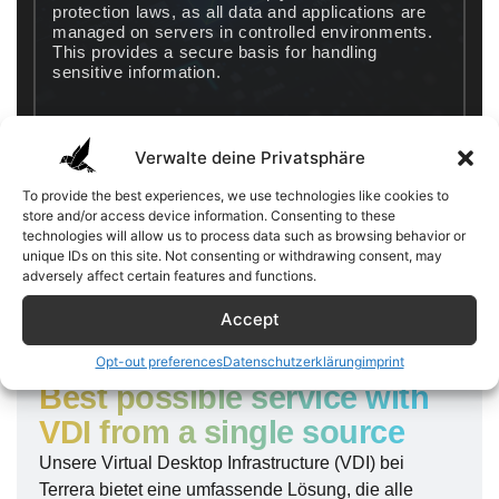
protection laws, as all data and applications are
managed on servers in controlled environments.
This provides a secure basis for handling
sensitive information.
Verwalte deine Privatsphäre
To provide the best experiences, we use technologies like cookies to
store and/or access device information. Consenting to these
technologies will allow us to process data such as browsing behavior or
unique IDs on this site. Not consenting or withdrawing consent, may
adversely affect certain features and functions.
Accept
Opt-out preferences
Datenschutzerklärung
imprint
Best possible service with
VDI from a single source
Unsere Virtual Desktop Infrastructure (VDI) bei
Terrera bietet eine umfassende Lösung, die alle